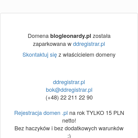
Domena
została
blogleonardy.pl
zaparkowana w
ddregistrar.pl
Skontaktuj się
z właścicielem domeny
ddregistrar.pl
bok@ddregistrar.pl
(+48) 22 211 22 90
Rejestracja domen .pl
na rok TYLKO 15 PLN
netto!
Bez haczyków i bez dodatkowych warunków
:)