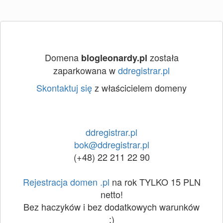
Domena
została
blogleonardy.pl
zaparkowana w
ddregistrar.pl
Skontaktuj się
z właścicielem domeny
ddregistrar.pl
bok@ddregistrar.pl
(+48) 22 211 22 90
Rejestracja domen .pl
na rok TYLKO 15 PLN
netto!
Bez haczyków i bez dodatkowych warunków
:)