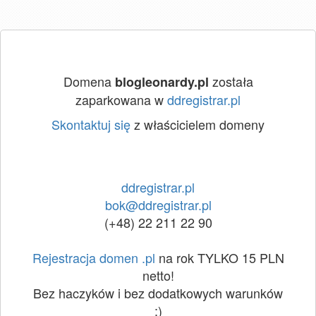
Domena
została
blogleonardy.pl
zaparkowana w
ddregistrar.pl
Skontaktuj się
z właścicielem domeny
ddregistrar.pl
bok@ddregistrar.pl
(+48) 22 211 22 90
Rejestracja domen .pl
na rok TYLKO 15 PLN
netto!
Bez haczyków i bez dodatkowych warunków
:)