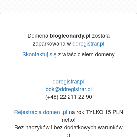
Domena
została
blogleonardy.pl
zaparkowana w
ddregistrar.pl
Skontaktuj się
z właścicielem domeny
ddregistrar.pl
bok@ddregistrar.pl
(+48) 22 211 22 90
Rejestracja domen .pl
na rok TYLKO 15 PLN
netto!
Bez haczyków i bez dodatkowych warunków
:)