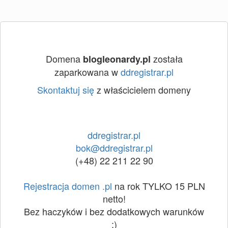
Domena
została
blogleonardy.pl
zaparkowana w
ddregistrar.pl
Skontaktuj się
z właścicielem domeny
ddregistrar.pl
bok@ddregistrar.pl
(+48) 22 211 22 90
Rejestracja domen .pl
na rok TYLKO 15 PLN
netto!
Bez haczyków i bez dodatkowych warunków
:)