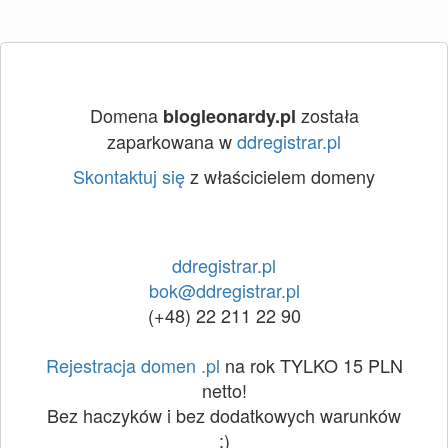
Domena
została
blogleonardy.pl
zaparkowana w
ddregistrar.pl
Skontaktuj się
z właścicielem domeny
ddregistrar.pl
bok@ddregistrar.pl
(+48) 22 211 22 90
Rejestracja domen .pl
na rok TYLKO 15 PLN
netto!
Bez haczyków i bez dodatkowych warunków
:)