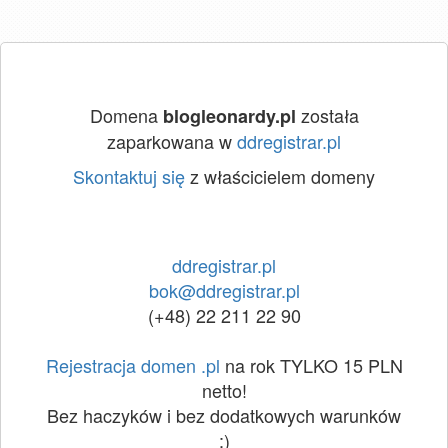
Domena
została
blogleonardy.pl
zaparkowana w
ddregistrar.pl
Skontaktuj się
z właścicielem domeny
ddregistrar.pl
bok@ddregistrar.pl
(+48) 22 211 22 90
Rejestracja domen .pl
na rok TYLKO 15 PLN
netto!
Bez haczyków i bez dodatkowych warunków
:)