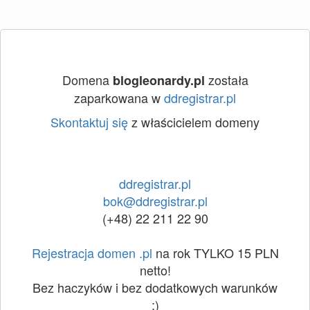
Domena
została
blogleonardy.pl
zaparkowana w
ddregistrar.pl
Skontaktuj się
z właścicielem domeny
ddregistrar.pl
bok@ddregistrar.pl
(+48) 22 211 22 90
Rejestracja domen .pl
na rok TYLKO 15 PLN
netto!
Bez haczyków i bez dodatkowych warunków
:)