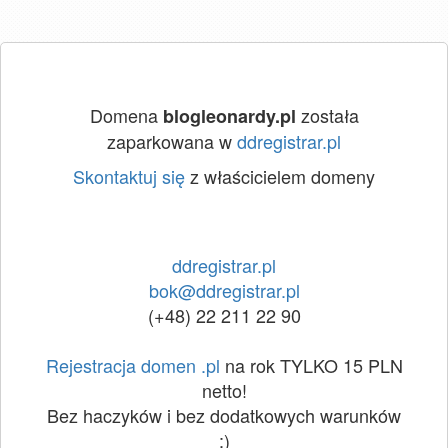
Domena
została
blogleonardy.pl
zaparkowana w
ddregistrar.pl
Skontaktuj się
z właścicielem domeny
ddregistrar.pl
bok@ddregistrar.pl
(+48) 22 211 22 90
Rejestracja domen .pl
na rok TYLKO 15 PLN
netto!
Bez haczyków i bez dodatkowych warunków
:)