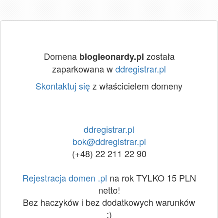
Domena
została
blogleonardy.pl
zaparkowana w
ddregistrar.pl
Skontaktuj się
z właścicielem domeny
ddregistrar.pl
bok@ddregistrar.pl
(+48) 22 211 22 90
Rejestracja domen .pl
na rok TYLKO 15 PLN
netto!
Bez haczyków i bez dodatkowych warunków
:)